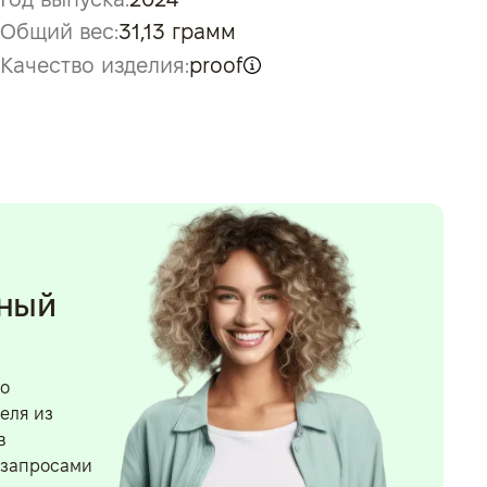
Общий вес:
31,13 грамм
Качество изделия:
proof
нный
го
еля из
в
 запросами