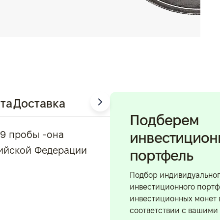
та
Доставка
Подберем
99 пробы -она
инвестицио
сийской Федерации
портфель
Подбор индивидуально
инвестиционного портф
инвестиционных монет 
соответствии с вашими