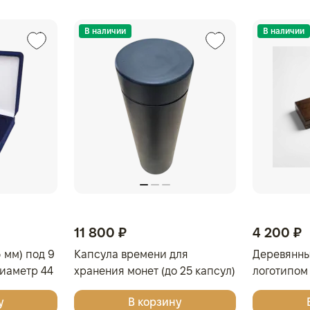
В наличии
В наличии
11 800 ₽
4 200 ₽
 мм) под 9
Капсула времени для
Деревянны
диаметр 44
хранения монет (до 25 капсул)
логотипом
вый
Победоносе
у
В корзину
капсулах