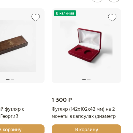
В наличии
1 300 ₽
й футляр с
Футляр (142x102x42 мм) на 2
 Георгий
монеты в капсулах (диаметр
ц для 4 монет в
46 мм), светло-бордовый
В корзину
В корзину