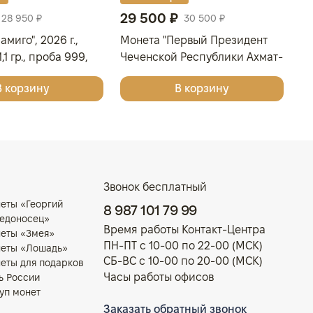
29 500 ₽
4
28 950 ₽
30 500 ₽
миго", 2026 г.,
Монета "Первый Президент
Мо
,1 гр., проба 999,
Чеченской Республики Ахмат-
г.
УКА
Хаджи Абдулхамидович
С
В корзину
В корзину
Кадыров, к 75-летию со дня
рождения", СПМД, 2026 г.,
Серебро, 15,55 гр., РОССИЯ
Звонок бесплатный
еты «Георгий
8 987 101 79 99
едоносец»
Время работы Контакт-Центра
еты «Змея»
ПН-ПТ с 10-00 по 22-00 (МСК)
еты «Лошадь»
СБ-ВС с 10-00 по 20-00 (МСК)
еты для подарков
Часы работы офисов
ь России
уп монет
Заказать обратный звонок