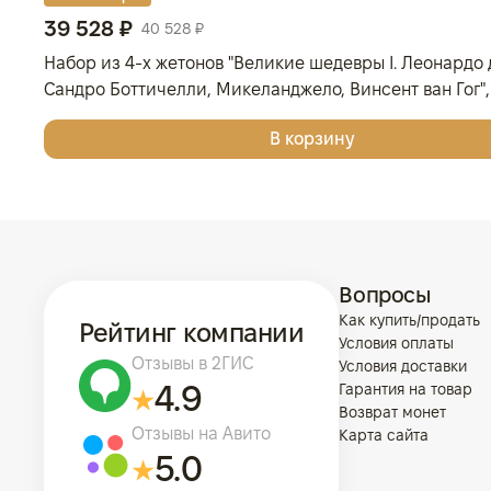
39 528 ₽
40 528 ₽
Набор из 4-х жетонов "Великие шедевры I. Леонардо 
Сандро Боттичелли, Микеланджело, Винсент ван Гог", 
Серебро, 62,2 гр., проба 999, ГЕРМАНИЯ
В корзину
Вопросы
Как купить/продать
Рейтинг компании
Условия оплаты
Отзывы в 2ГИС
Условия доставки
4.9
Гарантия на товар
Возврат монет
Отзывы на Авито
Карта сайта
5.0