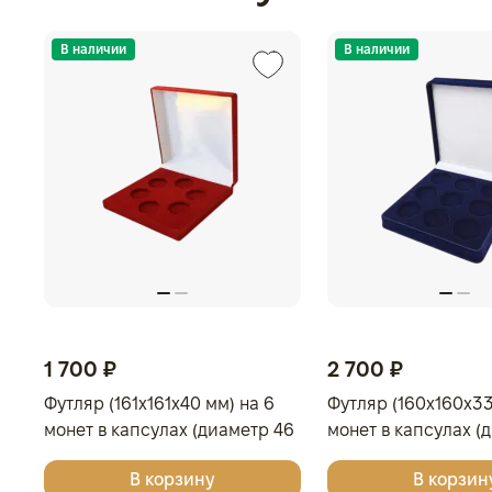
В наличии
В наличии
1 700 ₽
2 700 ₽
Футляр (161x161x40 мм) на 6
Футляр (160x160x33
монет в капсулах (диаметр 46
монет в капсулах (
мм), тёмно-синий
мм), светло-бордо
В корзину
В корзин