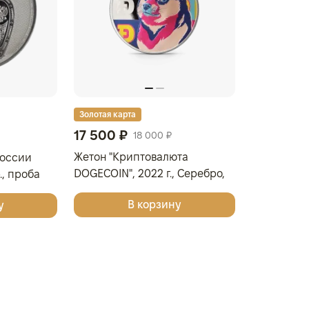
Золотая карта
17 500 ₽
18 000 ₽
Жетон "Криптовалюта
России
DOGECOIN", 2022 г., Серебро,
р., проба
31,1 гр., проба 999,
В корзину
у