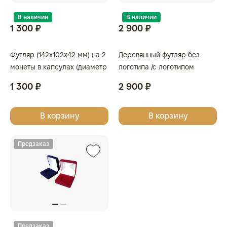
В наличии
В наличии
1 300 ₽
2 900 ₽
Футляр (142x102x42 мм) на 2
Деревянный футляр без
монеты в капсулах (диаметр
логотипа /с логотипом
46 мм), светло-бордовый
Золотая Плата/Сеятель/
1 300 ₽
2 900 ₽
Георгий Победоносец для
одной монеты
В корзину
В корзину
Предзаказ
Предзаказ