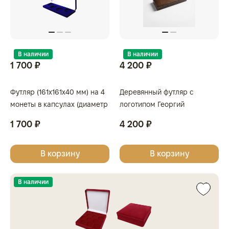
В наличии
В наличии
1 700 ₽
4 200 ₽
Футляр (161x161x40 мм) на 4
Деревянный футляр с
монеты в капсулах (диаметр
логотипом Георгий
46 мм), светло-бордовый
Победоносец для 4 монет в
1 700 ₽
4 200 ₽
капсулах
В корзину
В корзину
В наличии