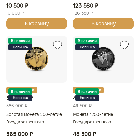
проба 9999, КАНАДА
королевы Елизаветы II"
10 500 ₽
123 580 ₽
2026г., Серебро, 155,5г,
10 600 ₽
126 580 ₽
Самоа
В корзину
В корзину
В наличии
В наличии
Новинка
Новинка
Золотая карта
Золотая карта
В наличии
В наличии
385 000 ₽
48 500 ₽
Новинка
Новинка
386 000 ₽
49 500 ₽
Золотая монета 250‑летие
Монета "250‑летие
Государственного
Государственного
академического Большого
академического Большого
385 000 ₽
48 500 ₽
театра России,
театра России", СПМД, 2026