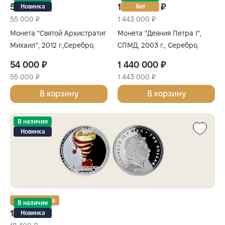
54 000 ₽
1 440 000 ₽
Новинка
Хит
55 000 ₽
1 443 000 ₽
Монета "Святой Архистратиг
Монета "Деяния Петра I",
Михаил", 2012 г.,Серебро,
СПМД, 2003 г., Серебро,
62,2 гр., проба 999, ФИДЖИ
3 000 гр., проба 900,
54 000 ₽
1 440 000 ₽
РОССИЯ
55 000 ₽
1 443 000 ₽
В корзину
В корзину
В наличии
Новинка
Золотая карта
В наличии
18 200 ₽
Новинка