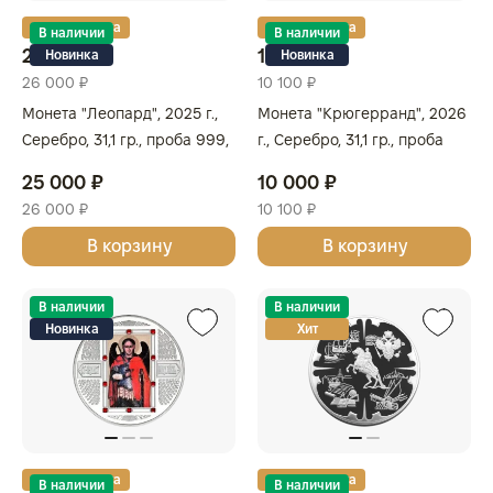
Золотая карта
Золотая карта
В наличии
В наличии
25 000 ₽
10 000 ₽
Новинка
Новинка
26 000 ₽
10 100 ₽
Монета "Леопард", 2025 г.,
Монета "Крюгерранд", 2026
Серебро, 31,1 гр., проба 999,
г., Серебро, 31,1 гр., проба
ГВИНЕЯ
999, ЮЖНАЯ АФРИКА
25 000 ₽
10 000 ₽
26 000 ₽
10 100 ₽
В корзину
В корзину
В наличии
В наличии
Новинка
Хит
Золотая карта
Золотая карта
В наличии
В наличии