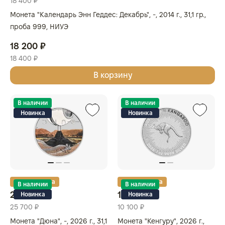
18 400 ₽
Монета "Календарь Энн Геддес: Декабрь", -, 2014 г., 31,1 гр.,
проба 999, НИУЭ
18 200 ₽
18 400 ₽
В корзину
В наличии
В наличии
Новинка
Новинка
Золотая карта
Золотая карта
В наличии
В наличии
24 700 ₽
10 000 ₽
Новинка
Новинка
25 700 ₽
10 100 ₽
Монета "Дюна", -, 2026 г., 31,1
Монета "Кенгуру", 2026 г.,