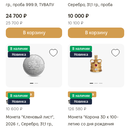
гр., проба 999.9, ТУВАЛУ
Серебро, 31,1 гр., проба
999.9, АВСТРАЛИЯ
24 700 ₽
10 000 ₽
25 700 ₽
10 100 ₽
В корзину
В корзину
В наличии
В наличии
Новинка
Новинка
Золотая карта
Золотая карта
В наличии
В наличии
10 500 ₽
123 580 ₽
Новинка
Новинка
10 600 ₽
126 580 ₽
Монета "Кленовый лист",
Монета "Корона 3D к 100-
2026 г., Серебро, 31,1 гр.,
летию со дня рождения