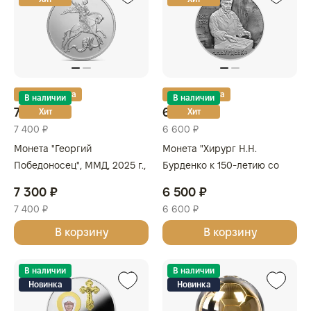
Золотая карта
Золотая карта
В наличии
В наличии
7 300 ₽
6 500 ₽
Хит
Хит
7 400 ₽
6 600 ₽
Монета "Георгий
Монета "Хирург Н.Н.
Победоносец", ММД, 2025 г.,
Бурденко к 150-летию со
Серебро, 31,1 гр., проба 999,
дня рождения" , СПМД, 2026
7 300 ₽
6 500 ₽
РОССИЯ
г., 15,55 гр., проба 925,
7 400 ₽
6 600 ₽
РОССИЯ
В корзину
В корзину
В наличии
В наличии
Новинка
Новинка