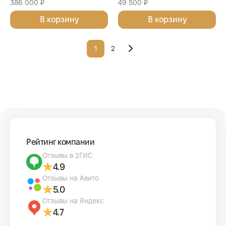
386 000 ₽
49 500 ₽
Исторические события,
г., Серебро, 155,5 гр., проба
СПМД, 2026 г., 15,55 гр.,
В корзину
925, РОССИЯ
В корзину
проба 925, РОССИЯ
1
2
Рейтинг компании
Отзывы в 2ГИС
4.9
Отзывы на Авито
5.0
Отзывы на Яндекс
4.7