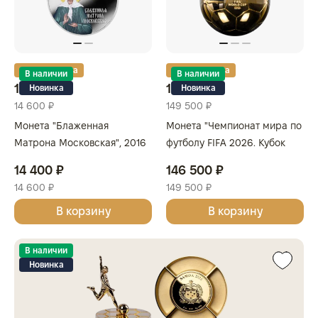
Золотая карта
Золотая карта
В наличии
В наличии
14 400 ₽
146 500 ₽
Новинка
Новинка
14 600 ₽
149 500 ₽
Монета "Блаженная
Монета "Чемпионат мира по
Матрона Московская", 2016
футболу FIFA 2026. Кубок
г., Серебро, 28,28 гр., проба
FIFA", 2026 г., 155,5 гр., проба
14 400 ₽
146 500 ₽
999, КАМЕРУН
999, САМОА
14 600 ₽
149 500 ₽
В корзину
В корзину
В наличии
Новинка