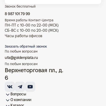
Звонок бесплатный
8 987 101 79 99
Время работы Контакт-Центра
ПН-ПТ с 10-00 по 22-00 (МСК)
СБ-ВС с 10-00 по 20-00 (МСК)
Часы работы офисов
Заказать обратный звонок
По любым вопросам
ufa@goldenplata.ru
По любым вопросам
Верхнеторговая пл., д.
6
Вопросы
О компании
Как купить/продать
Условия оплаты
Условия доставки
Гарантия на товар
Возврат монет
Карта сайта
Каталог
Франшиза
История
Вопрос-ответ
Отзывы
Лицензии и документы
Контакты офисов
Новости
Блог