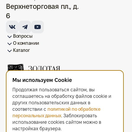
Верхнеторговая пл., д.
6
Вопросы
О компании
Как купить/продать
Условия оплаты
Условия доставки
Гарантия на товар
Возврат монет
Карта сайта
Каталог
Франшиза
История
Вопрос-ответ
Отзывы
Лицензии и документы
Контакты офисов
Новости
Блог
Аксессуары для монет
Золотые монеты
Инвестиционные монеты
Памятные монеты
Серебряные монеты
Жетоны
Мы используем Cookie
ООО "Золотая Плата"
ИНН 6679143916 ОГРН 1216600044297
Продолжая пользоваться сайтом, вы
Политика в отношении обработки персональных данных
.
Согласие на обработку персональных данных
.
соглашаетесь на обработку файлов сооkiе и
Договор оферты
.
других пользовательских данных в
Мы используем cookie. Это позволяет нам анализировать
соответствии с
политикой по обработке
взаимодействие посетителей с сайтом и делать его лучше.
персональных данных
. Заблокировать
Продолжая пользоваться сайтом, вы соглашаетесь с использованием
использование cookies сайтом можно в
файлов cookie.
2021–2026 © «Золотая Плата»
настройках браузера.