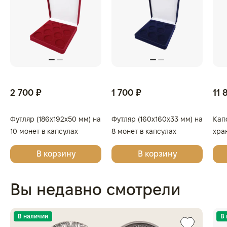
2 700 ₽
1 700 ₽
11 
Футляр (186x192x50 мм) на
Футляр (160x160x33 мм) на
Кап
10 монет в капсулах
8 монет в капсулах
хра
(диаметр 46 мм), светло-
(диаметр 46 мм), светло-
кап
В корзину
В корзину
бордовый
бордовый
Вы недавно смотрели
В наличии
В