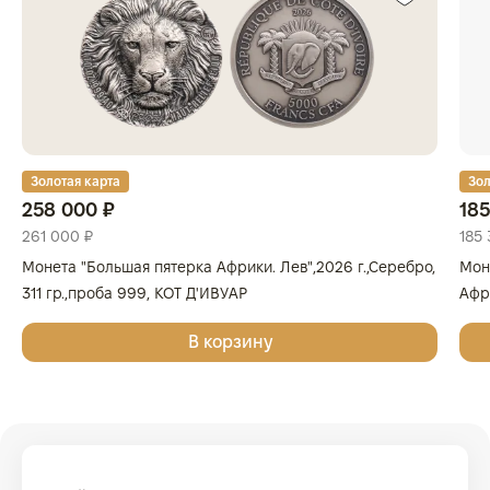
Золотая карта
Зол
258 000 ₽
185
261 000 ₽
185 
Монета "Большая пятерка Африки. Лев",2026 г.,Серебро,
Мон
311 гр.,проба 999, КОТ Д'ИВУАР
Афри
Золо
В корзину
КОТ