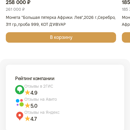
258 000 ₽
185
261 000 ₽
185 
Монета "Большая пятерка Африки. Лев",2026 г.,Серебро,
Мон
311 гр.,проба 999, КОТ Д'ИВУАР
Афри
Золо
В корзину
КОТ
Рейтинг компании
Отзывы в 2ГИС
4.9
Отзывы на Авито
5.0
Отзывы на Яндекс
4.7