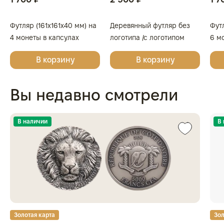
Футляр (161x161x40 мм) на
Деревянный футляр без
Футл
4 монеты в капсулах
логотипа /с логотипом
6 м
(диаметр 46 мм), светло-
Золотая Плата/Сеятель/
(ди
В корзину
В корзину
бордовый
Георгий Победоносец для
син
одной монеты
Вы недавно смотрели
В наличии
В
Золотая карта
Зол