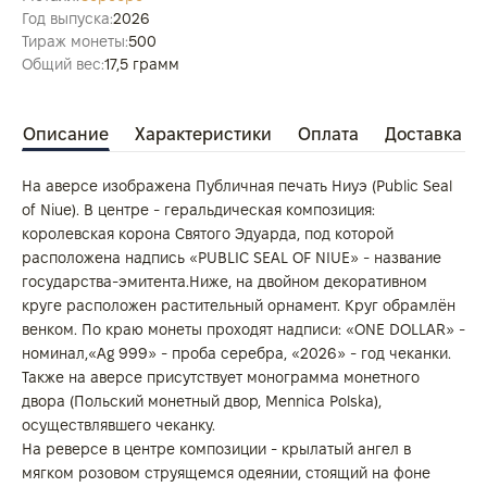
Год выпуска:
2026
Тираж монеты:
500
Общий вес:
17,5 грамм
Описание
Характеристики
Оплата
Доставка
На аверсе изображена Публичная печать Ниуэ (Public Seal
of Niue). В центре - геральдическая композиция:
королевская корона Святого Эдуарда, под которой
расположена надпись «PUBLIC SEAL OF NIUE» - название
государства-эмитента.Ниже, на двойном декоративном
круге расположен растительный орнамент. Круг обрамлён
венком. По краю монеты проходят надписи: «ONE DOLLAR» -
номинал,«Ag 999» - проба серебра, «2026» - год чеканки.
Также на аверсе присутствует монограмма монетного
двора (Польский монетный двор, Mennica Polska),
осуществлявшего чеканку.
На реверсе в центре композиции - крылатый ангел в
мягком розовом струящемся одеянии, стоящий на фоне