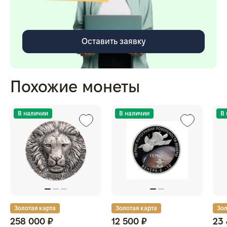
Оставить заявку
Похожие монеты
В наличии
В наличии
В
Золотая карта
Золотая карта
Зол
258 000 ₽
12 500 ₽
23 