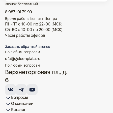
Звонок бесплатный
8 987 101 79 99
Время работы Контакт-Центра
ПН-ПТ с 10-00 по 22-00 (МСК)
СБ-ВС с 10-00 по 20-00 (МСК)
Часы работы офисов
Заказать обратный звонок
По любым вопросам
ufa@goldenplata.ru
По любым вопросам
Верхнеторговая пл., д.
6
Вопросы
О компании
Как купить/продать
Условия оплаты
Условия доставки
Гарантия на товар
Возврат монет
Карта сайта
Каталог
Франшиза
История
Вопрос-ответ
Отзывы
Лицензии и документы
Контакты офисов
Новости
Блог