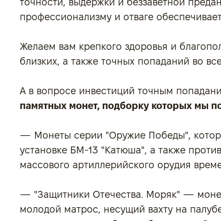
точности, выдержки и беззаветной преда
профессионализму и отваге обеспечивает
Желаем вам крепкого здоровья и благопо
близких, а также точных попаданий во вс
А в вопросе инвестиций точным попадан
памятных монет, подборку которых мы п
— Монеты серии "Оружие Победы", кото
установке БМ-13 "Катюша", а также прот
массового артиллерийского орудия врем
— "Защитники Отечества. Моряк" — моне
молодой матрос, несущий вахту на палубе