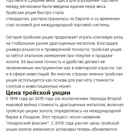
торговли в Средние века. Здесь для упрощения торговли
между регионами была введена единая мера веса.
Тройская унция быстро стала
стандартом, распространилась по Европе и со временем
стал основой для международной торговой системы.
Сегодня тройская унция продолжает играть ключевую роль
на глобальном рынке драгоценных металлов. Благодаря
универсальности и проверенной точности, тройская унция
остаётся эталоном измерения при покупке и продаже
золота. Её высокая точность и удобство делают её
незаменимым инструментом как в ювелирной отрасли, так
и в сфере инвестиций. Во многих странах именно тройская
унция используется как основа для расчёта стоимости
слитков и инвестиционных монет.
Цена тройской унции
С 1919 года до 2015 года (за исключением периода Второй
мировой войны) стоимость драгоценных металлов, включая
тройскую унцию золота, определялась на международной
бирже в Лондоне. Этот процесс носил название
"лондонский фиксинг". С 2015 года расчет цены тройской
унции золота изменился: котировки теперь обновляются